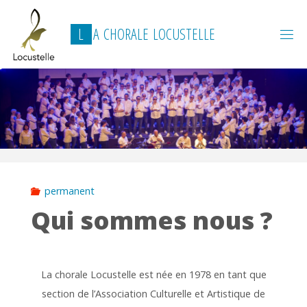
Skip
to
L
A
C
H
O
R
A
L
E
L
O
C
U
S
T
E
L
L
E
content
permanent
Qui sommes nous ?
La chorale Locustelle est née en 1978 en tant que
section de l’Association Culturelle et Artistique de