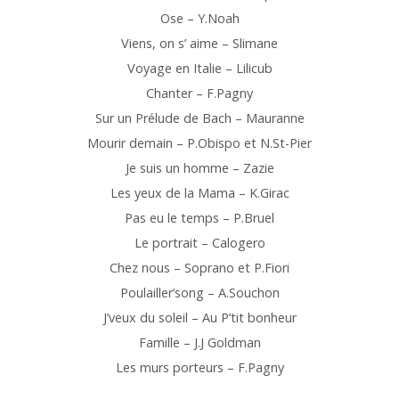
Ose – Y.Noah
Viens, on s’ aime – Slimane
Voyage en Italie – Lilicub
Chanter – F.Pagny
Sur un Prélude de Bach – Mauranne
Mourir demain – P.Obispo et N.St-Pier
Je suis un homme – Zazie
Les yeux de la Mama – K.Girac
Pas eu le temps – P.Bruel
Le portrait – Calogero
Chez nous – Soprano et P.Fiori
Poulailler’song – A.Souchon
J’veux du soleil – Au P’tit bonheur
Famille – J.J Goldman
Les murs porteurs – F.Pagny