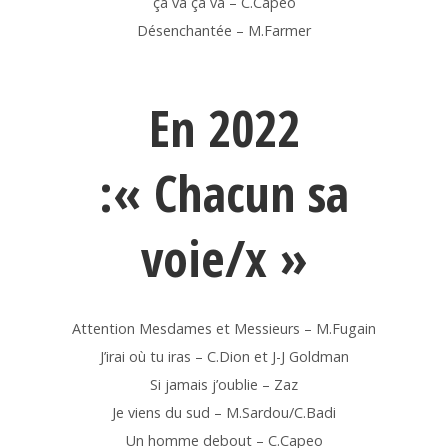
ça va ça va – C.Capéo
Désenchantée – M.Farmer
En 2022
:
« Chacun sa
voie/x »
Attention Mesdames et Messieurs – M.Fugain
J’irai où tu iras – C.Dion et J-J Goldman
Si jamais j’oublie – Zaz
Je viens du sud – M.Sardou/C.Badi
Un homme debout – C.Capeo