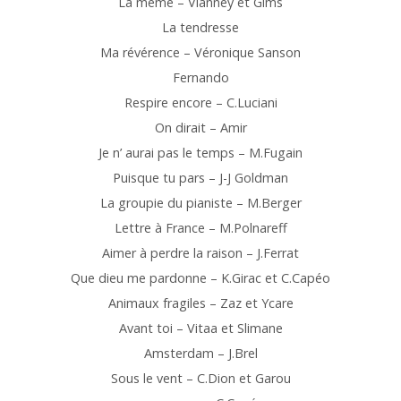
La même – Vianney et Gims
La tendresse
Ma révérence – Véronique Sanson
Fernando
Respire encore – C.Luciani
On dirait – Amir
Je n’ aurai pas le temps – M.Fugain
Puisque tu pars – J-J Goldman
La groupie du pianiste – M.Berger
Lettre à France – M.Polnareff
Aimer à perdre la raison – J.Ferrat
Que dieu me pardonne – K.Girac et C.Capéo
Animaux fragiles – Zaz et Ycare
Avant toi – Vitaa et Slimane
Amsterdam – J.Brel
Sous le vent – C.Dion et Garou