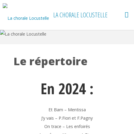
Skip
to
LA CHORALE LOCUSTELLE
content
Le répertoire
En 2024 :
Et Bam – Mentissa
J’y vais – P.Fiori et F.Pagny
On trace – Les enfoirés